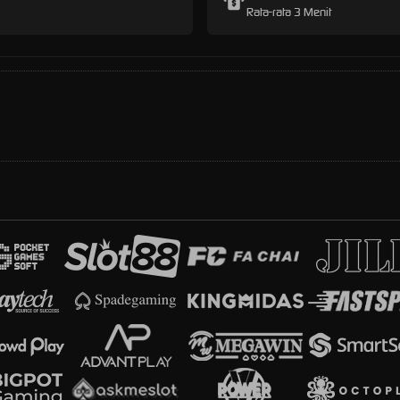
Rata-rata 3 Menit