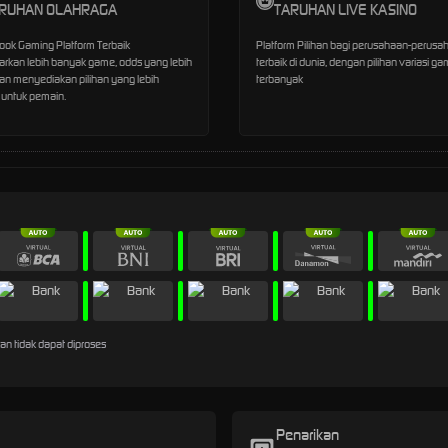
RUHAN OLAHRAGA
TARUHAN LIVE KASINO
ook Gaming Platform Terbaik
Platform Pilihan bagi perusahaan-perusa
kan lebih banyak game, odds yang lebih
terbaik di dunia, dengan pilihan variasi g
 dan menyediakan pilihan yang lebih
terbanyak
untuk pemain.
an tidak dapat diproses
Penarikan