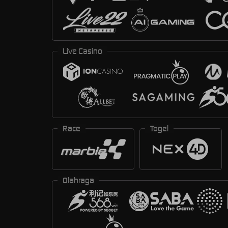
Live Casino
Race
Togel
Olahraga