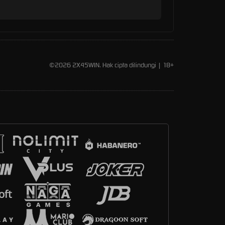
©2026 2X45WIN. Hak cipta dilindungi | 18+