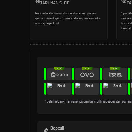
TARUHAN SLOT
TA
Penyedia slot online dengan beragam pilihan
Sportsb
game menarik yang memudahkan pemain untuk
menawar
mencapai jackpot
tinggi,
banyak 
* Selama bank maintenance dan bank offline deposit dan penarik
Deposit