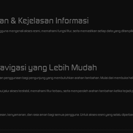
n & Kejelasan Informasi
guna mengenali akses resmi, memahami fungsi fitur, serta memastikan setiap data yang ditampilka
avigasi yang Lebih Mudah
nduan penggunaan bagi pengunjung yang membutuhkan arahan tambahan. Mulai dari membuka hala
jalur akses terstabil, memahami fitur terbaru, serta memperoleh arahan tambahan ketika terjadi 
asan, kenyamanan, dan rasa aman bagi semua pengguna. Untuk akses resmi yang selalu diperbaru