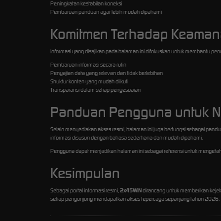
Peningkatan kestabilan koneksi
Pembaruan panduan agar lebih mudah dipahami
Komitmen Terhadap Keamana
Informasi yang disajikan pada halaman ini difokuskan untuk membantu peng
Pembaruan informasi secara rutin
Penyajian data yang relevan dan tidak berlebihan
Struktur konten yang mudah diikuti
Transparansi dalam setiap penyesuaian
Panduan Pengguna untuk N
Selain menyediakan akses resmi, halaman ini juga berfungsi sebagai pa
informasi disusun dengan bahasa sederhana dan mudah dipahami.
Pengguna dapat menjadikan halaman ini sebagai referensi untuk mengetahui 
Kesimpulan
Sebagai portal informasi resmi,
2x45WIN
dirancang untuk memberikan kejel
setiap pengunjung mendapatkan akses tepercaya sepanjang tahun 2026.