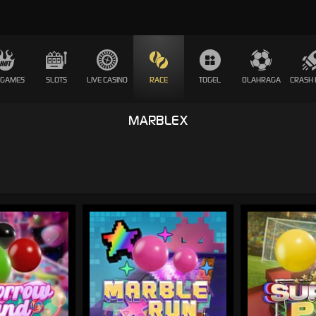
 GAMES
SLOTS
LIVE CASINO
RACE
TOGEL
OLAHRAGA
CRASH
MARBLEX