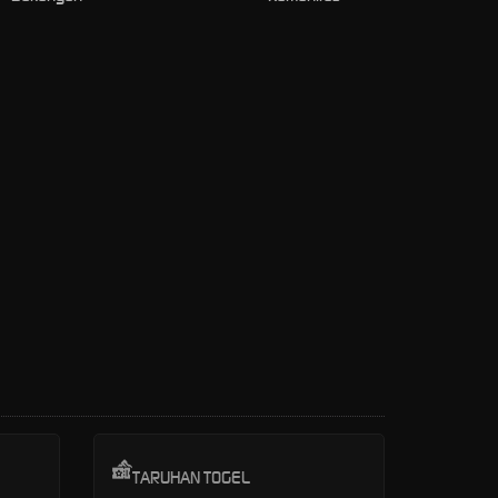
TARUHAN TOGEL