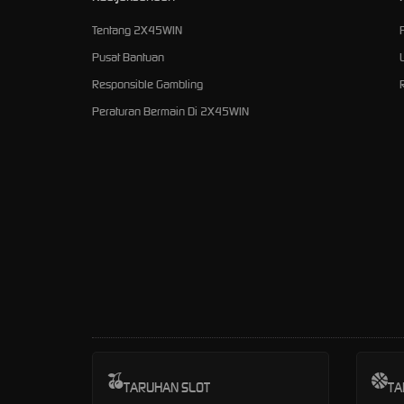
Tentang 2X45WIN
Pusat Bantuan
Responsible Gambling
Peraturan Bermain Di 2X45WIN
TARUHAN SLOT
TA