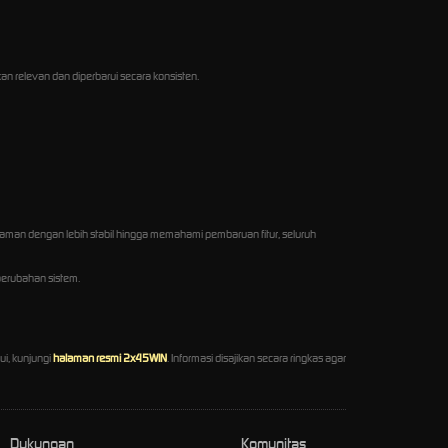
n relevan dan diperbarui secara konsisten.
man dengan lebih stabil hingga memahami pembaruan fitur, seluruh
perubahan sistem.
i, kunjungi
halaman resmi 2x45WIN
. Informasi disajikan secara ringkas agar
Dukungan
Komunitas