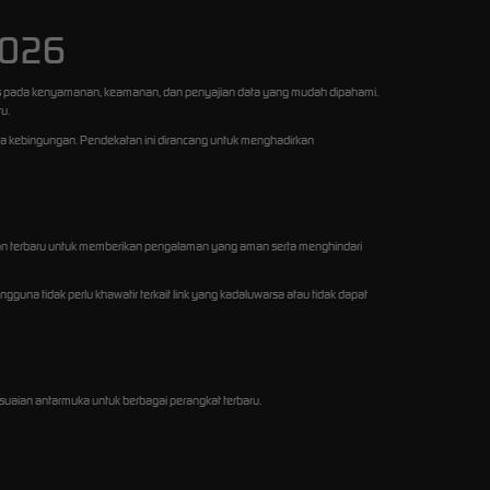
2026
okus pada kenyamanan, keamanan, dan penyajian data yang mudah dipahami.
u.
a kebingungan. Pendekatan ini dirancang untuk menghadirkan
aian terbaru untuk memberikan pengalaman yang aman serta menghindari
guna tidak perlu khawatir terkait link yang kadaluwarsa atau tidak dapat
aian antarmuka untuk berbagai perangkat terbaru.