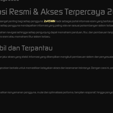
asi Resmi & Akses Terpercaya 
a sangat penting bagi setiap pengguna.
2x45WIN
hadir sebagai portal informasi resmi yang berf
 setiap pengguna mendapatkan informasi yang paling relevan sesuai perkembangan sistem terbar
ahan navigasi sehingga setiap pengunjung dapat memahami panduan, fitur, dan pembaruan tanp
 resmi atau memahami fitur sistem terbaru.
bil dan Terpantau
jalur akses yang stabil. Informasi yang ditampilkan mengikuti pembaruan sistem dan penyesu
ngecekan berkala untuk memastikan kelayakan akses dan keamanan teknisnya. Dengan cara ini, peng
 kenyamanan pengguna, mulai dari optimalisasi performa, tampilan responsif, hingga penyesu