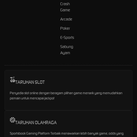
Crash
Game
Arcade
Poker
E-Sports
Sabung
Ayam
TARUHAN SLOT
Penyedia slot online dengan beragam pilihan game menarik yang memudahkan
pemain untuk mencapai jackpot
TARUHAN OLAHRAGA
Sportsbook Gaming Platform Terbaik menawarkan lebih banyak game, odds yang