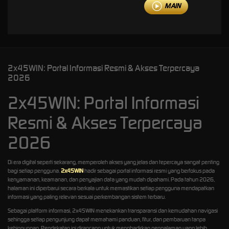
MAIN
2x45WIN: Portal Informasi Resmi & Akses Terpercaya
2026
2x45WIN: Portal Informasi
Resmi & Akses Terpercaya
2026
Di era digital seperti sekarang, memperoleh akses yang jelas dan tepercaya sangat penting
bagi setiap pengguna.
2x45WIN
hadir sebagai portal informasi resmi yang berfokus pada
kenyamanan, keamanan, dan penyajian data yang mudah dipahami. Pada tahun 2026,
halaman ini diperbarui secara berkala untuk memastikan setiap pengguna mendapatkan
informasi yang paling relevan sesuai perkembangan sistem terbaru.
Sebagai platform informasi, 2x45WIN menekankan transparansi dan kemudahan navigasi
sehingga setiap pengunjung dapat memahami panduan, fitur, dan pembaruan tanpa
kebingungan. Pendekatan ini dirancang untuk menghadirkan pengalaman yang lebih