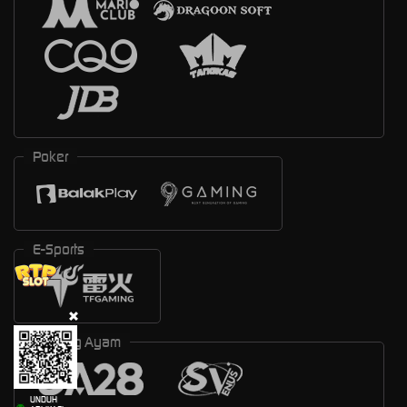
Poker
E-Sports
Sabung Ayam
UNDUH