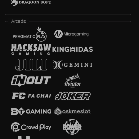
Arcade