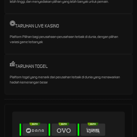
lebih tinggi, dan menyediakan pilihan yang lebih banyak untuk pemain.
TARUHAN LIVE KASINO
Platform Pilihan bagi perusahaan-perusahaan terbaik di dunia, dengan pilihan
variasi game terbanyak
TARUHAN TOGEL
Platform togel yang menarik dari perusahan terbaik di dunia yang menawarkan
hadiah kemenangan besar