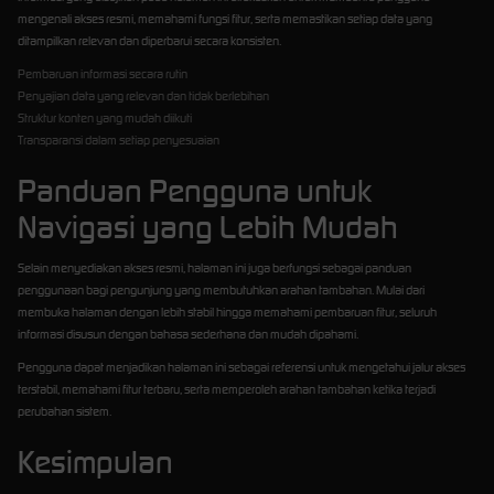
mengenali akses resmi, memahami fungsi fitur, serta memastikan setiap data yang
ditampilkan relevan dan diperbarui secara konsisten.
Pembaruan informasi secara rutin
Penyajian data yang relevan dan tidak berlebihan
Struktur konten yang mudah diikuti
Transparansi dalam setiap penyesuaian
Panduan Pengguna untuk
Navigasi yang Lebih Mudah
Selain menyediakan akses resmi, halaman ini juga berfungsi sebagai panduan
penggunaan bagi pengunjung yang membutuhkan arahan tambahan. Mulai dari
membuka halaman dengan lebih stabil hingga memahami pembaruan fitur, seluruh
informasi disusun dengan bahasa sederhana dan mudah dipahami.
Pengguna dapat menjadikan halaman ini sebagai referensi untuk mengetahui jalur akses
terstabil, memahami fitur terbaru, serta memperoleh arahan tambahan ketika terjadi
perubahan sistem.
Kesimpulan