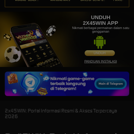
UNDUH
2X45WIN APP
Nikmati berbagai permainan dalam satu
genggaman
UNDUH
PANDUAN INSTALASI
2x45WIN: Portal Informasi Resmi & Akses Terpercaya
2026