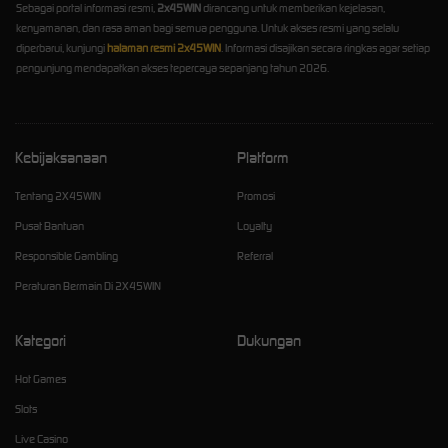
Sebagai portal informasi resmi,
2x45WIN
dirancang untuk memberikan kejelasan,
kenyamanan, dan rasa aman bagi semua pengguna. Untuk akses resmi yang selalu
diperbarui, kunjungi
halaman resmi 2x45WIN
. Informasi disajikan secara ringkas agar setiap
pengunjung mendapatkan akses tepercaya sepanjang tahun 2026.
Kebijaksanaan
Platform
Tentang 2X45WIN
Promosi
Pusat Bantuan
Loyalty
Responsible Gambling
Referral
Peraturan Bermain Di 2X45WIN
Kategori
Dukungan
Hot Games
Slots
Live Casino