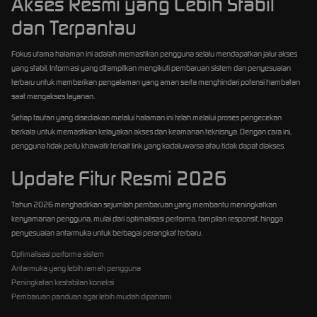
Akses Resmi yang Lebih Stabil
dan Terpantau
Fokus utama halaman ini adalah memastikan pengguna selalu mendapatkan jalur akses
yang stabil. Informasi yang ditampilkan mengikuti pembaruan sistem dan penyesuaian
terbaru untuk memberikan pengalaman yang aman serta menghindari potensi hambatan
saat mengakses layanan.
Setiap tautan yang disediakan melalui halaman ini telah melalui proses pengecekan
berkala untuk memastikan kelayakan akses dan keamanan teknisnya. Dengan cara ini,
pengguna tidak perlu khawatir terkait link yang kadaluwarsa atau tidak dapat diakses.
Update Fitur Resmi 2026
Tahun 2026 menghadirkan sejumlah pembaruan yang membantu meningkatkan
kenyamanan pengguna, mulai dari optimalisasi performa, tampilan responsif, hingga
penyesuaian antarmuka untuk berbagai perangkat terbaru.
Optimalisasi performa sistem
Antarmuka yang lebih ramah pengguna
Peningkatan kestabilan koneksi
Pembaruan panduan agar lebih mudah dipahami