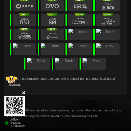
* Selama bank maintenance dan bank offline deposit dan penarikan tidak dapat
diproses
©2026 2X45WIN menawarkan berbagai macam provider pilihan terbaik dan didukung
oleh Layanan Pelanggan profesional 24/7 yang siap melayani Anda.
UNDUH
APLIKASI
PERMAINAN