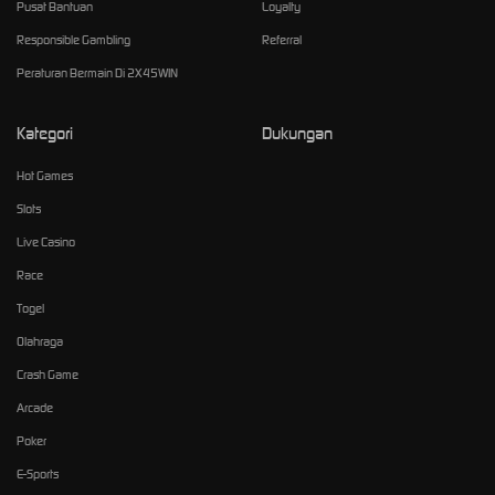
Pusat Bantuan
Loyalty
Responsible Gambling
Referral
Peraturan Bermain Di 2X45WIN
Kategori
Dukungan
Hot Games
Slots
Live Casino
Race
Togel
Olahraga
Crash Game
Arcade
Poker
E-Sports