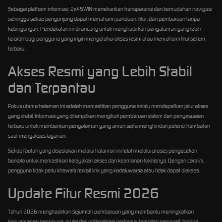
Sebagai platform informasi, 2x45WIN menekankan transparansi dan kemudahan navigasi
sehingga setiap pengunjung dapat memahami panduan, fitur, dan pembaruan tanpa
kebingungan. Pendekatan ini dirancang untuk menghadirkan pengalaman yang lebih
terarah bagi pengguna yang ingin mengetahui akses resmi atau memahami fitur sistem
terbaru.
Akses Resmi yang Lebih Stabil
dan Terpantau
Fokus utama halaman ini adalah memastikan pengguna selalu mendapatkan jalur akses
yang stabil. Informasi yang ditampilkan mengikuti pembaruan sistem dan penyesuaian
terbaru untuk memberikan pengalaman yang aman serta menghindari potensi hambatan
saat mengakses layanan.
Setiap tautan yang disediakan melalui halaman ini telah melalui proses pengecekan
berkala untuk memastikan kelayakan akses dan keamanan teknisnya. Dengan cara ini,
pengguna tidak perlu khawatir terkait link yang kadaluwarsa atau tidak dapat diakses.
Update Fitur Resmi 2026
Tahun 2026 menghadirkan sejumlah pembaruan yang membantu meningkatkan
kenyamanan pengguna, mulai dari optimalisasi performa, tampilan responsif, hingga