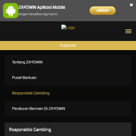
×
2X45WIN Aplikasi Mobile
UNDUH
Jangan tampilkan lagi hari ini
Pusat Info
Tentang 2X45WIN
Pusat Bantuan
Responsible Gambling
Peraturan Bermain Di 2X45WIN
Responsible Gambling