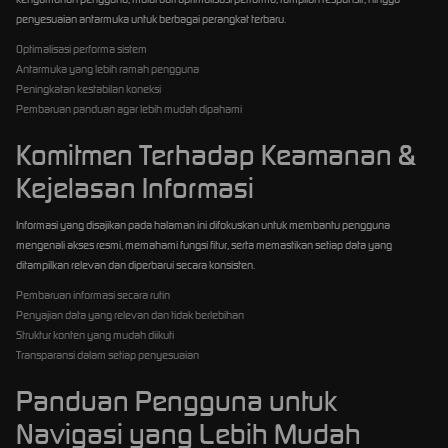
penyesuaian antarmuka untuk berbagai perangkat terbaru.
Optimalisasi performa sistem
Antarmuka yang lebih ramah pengguna
Peningkatan kestabilan koneksi
Pembaruan panduan agar lebih mudah dipahami
Komitmen Terhadap Keamanan &
Kejelasan Informasi
Informasi yang disajikan pada halaman ini difokuskan untuk membantu pengguna
mengenali akses resmi, memahami fungsi fitur, serta memastikan setiap data yang
ditampilkan relevan dan diperbarui secara konsisten.
Pembaruan informasi secara rutin
Penyajian data yang relevan dan tidak berlebihan
Struktur konten yang mudah diikuti
Transparansi dalam setiap penyesuaian
Panduan Pengguna untuk
Navigasi yang Lebih Mudah