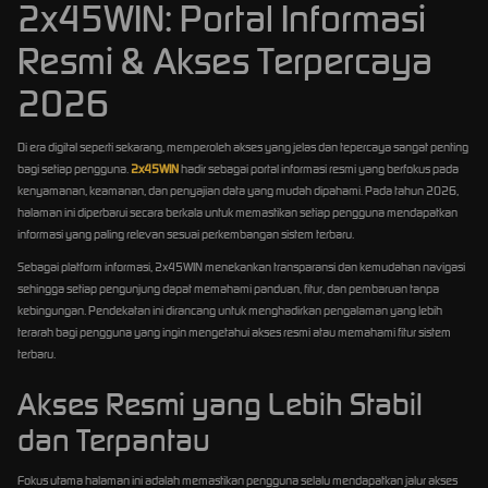
2x45WIN: Portal Informasi
Resmi & Akses Terpercaya
2026
Di era digital seperti sekarang, memperoleh akses yang jelas dan tepercaya sangat penting
bagi setiap pengguna.
2x45WIN
hadir sebagai portal informasi resmi yang berfokus pada
kenyamanan, keamanan, dan penyajian data yang mudah dipahami. Pada tahun 2026,
halaman ini diperbarui secara berkala untuk memastikan setiap pengguna mendapatkan
informasi yang paling relevan sesuai perkembangan sistem terbaru.
Sebagai platform informasi, 2x45WIN menekankan transparansi dan kemudahan navigasi
sehingga setiap pengunjung dapat memahami panduan, fitur, dan pembaruan tanpa
kebingungan. Pendekatan ini dirancang untuk menghadirkan pengalaman yang lebih
terarah bagi pengguna yang ingin mengetahui akses resmi atau memahami fitur sistem
terbaru.
Akses Resmi yang Lebih Stabil
dan Terpantau
Fokus utama halaman ini adalah memastikan pengguna selalu mendapatkan jalur akses