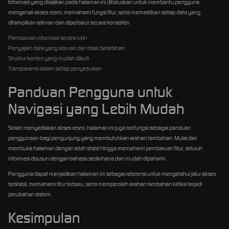
Informasi yang disajikan pada halaman ini difokuskan untuk membantu pengguna
mengenali akses resmi, memahami fungsi fitur, serta memastikan setiap data yang
ditampilkan relevan dan diperbarui secara konsisten.
Pembaruan informasi secara rutin
Penyajian data yang relevan dan tidak berlebihan
Struktur konten yang mudah diikuti
Transparansi dalam setiap penyesuaian
Panduan Pengguna untuk
Navigasi yang Lebih Mudah
Selain menyediakan akses resmi, halaman ini juga berfungsi sebagai panduan
penggunaan bagi pengunjung yang membutuhkan arahan tambahan. Mulai dari
membuka halaman dengan lebih stabil hingga memahami pembaruan fitur, seluruh
informasi disusun dengan bahasa sederhana dan mudah dipahami.
Pengguna dapat menjadikan halaman ini sebagai referensi untuk mengetahui jalur akses
terstabil, memahami fitur terbaru, serta memperoleh arahan tambahan ketika terjadi
perubahan sistem.
Kesimpulan