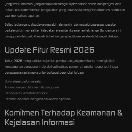
yang stabil. Informasi yang ditampilkan mengikuti pembaruan sistem dan penyesuaian
terbaru untuk memberikan pengalaman yang aman serta menghindari potensi hambatan
saat mengakses layanan.
Setiap tautan yang disediakan melalui halaman ini telah melalui proses pengecekan
berkala untuk memastikan kelayakan akses dan keamanan teknisnya. Dengan cara ini,
pengguna tidak perlu khawatir terkait link yang kadaluwarsa atau tidak dapat diakses.
Update Fitur Resmi 2026
Tahun 2026 menghadirkan sejumlah pembaruan yang membantu meningkatkan
kenyamanan pengguna, mulai dari optimalisasi performa, tampilan responsif, hingga
penyesuaian antarmuka untuk berbagai perangkat terbaru.
Optimalisasi performa sistem
Antarmuka yang lebih ramah pengguna
Peningkatan kestabilan koneksi
Pembaruan panduan agar lebih mudah dipahami
Komitmen Terhadap Keamanan &
Kejelasan Informasi