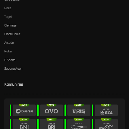
Race
Togel
Olahraga
Crash Game
Arcade
Poker
E-Sports
Sabung Ayam
Komunitas