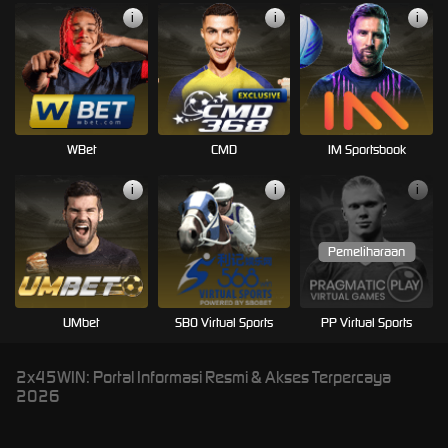
i
i
i
WBet
CMD
IM Sportsbook
i
i
i
UMbet
SBO Virtual Sports
PP Virtual Sports
2x45WIN: Portal Informasi Resmi & Akses Terpercaya
2026