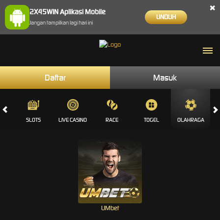
×
2X45WIN Aplikasi Mobile
UNDUH
Jangan tampilkan lagi hari ini
Daftar
Masuk
MES
SLOTS
LIVE CASINO
RACE
TOGEL
OLAHRAGA
C
UMbet