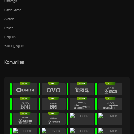
Olahraga
Crash Game
Arcade
Poker
E-Sports
Sabung Ayam
Komunitas