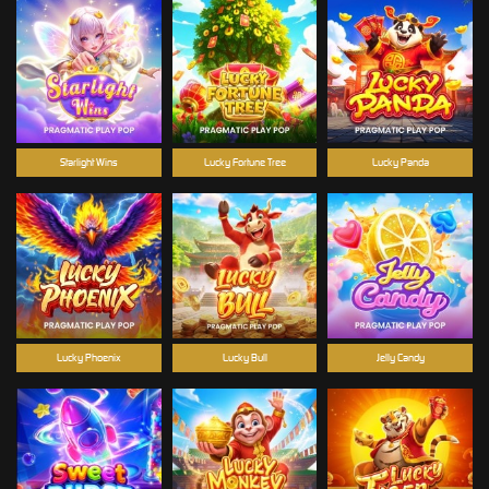
Starlight Wins
Lucky Fortune Tree
Lucky Panda
Lucky Phoenix
Lucky Bull
Jelly Candy