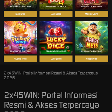
Dino Drop
Lucky Dog
Master Gems
Plushie Wins
Lucky Dice
Happy Nets
2x45WIN: Portal Informasi Resmi & Akses Terpercaya
2026
2x45WIN: Portal Informasi
Resmi & Akses Terpercaya