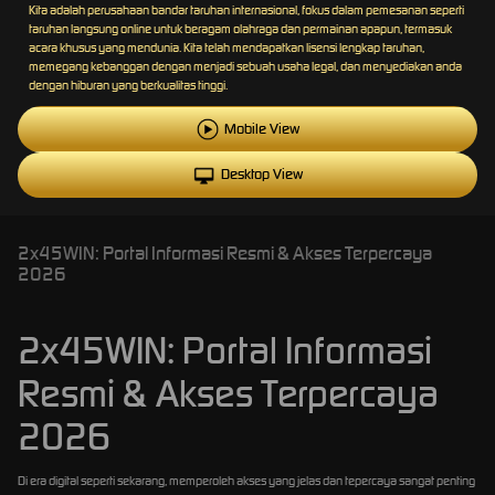
Kita adalah perusahaan bandar taruhan internasional, fokus dalam pemesanan seperti
taruhan langsung online untuk beragam olahraga dan permainan apapun, termasuk
acara khusus yang mendunia. Kita telah mendapatkan lisensi lengkap taruhan,
memegang kebanggan dengan menjadi sebuah usaha legal, dan menyediakan anda
dengan hiburan yang berkualitas tinggi.
Mobile View
Desktop View
2x45WIN: Portal Informasi Resmi & Akses Terpercaya
2026
2x45WIN: Portal Informasi
Resmi & Akses Terpercaya
2026
Di era digital seperti sekarang, memperoleh akses yang jelas dan tepercaya sangat penting